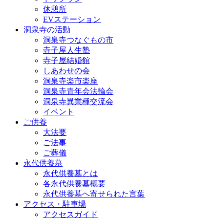
休憩所
EVステーション
洞泉寺の活動
洞泉寺つなぐもの市
寺子屋人生塾
寺子屋結婚館
しあわせの会
洞泉寺楽市楽座
洞泉寺青年会法輪会
洞泉寺異業種交流会
イベント
ご供養
大法要
ご法事
ご葬儀
永代供養墓
永代供養墓とは
各永代供養墓概要
永代供養墓へ寄せられた言葉
アクセス・駐車場
アクセスガイド