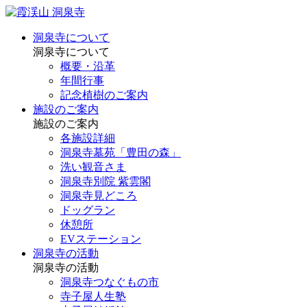
洞泉寺について
洞泉寺について
概要・沿革
年間行事
記念植樹のご案内
施設のご案内
施設のご案内
各施設詳細
洞泉寺墓苑「豊田の森」
洗い観音さま
洞泉寺別院 紫雲閣
洞泉寺見どころ
ドッグラン
休憩所
EVステーション
洞泉寺の活動
洞泉寺の活動
洞泉寺つなぐもの市
寺子屋人生塾