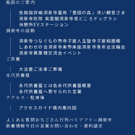
施設のご案内
各施設詳細
洞泉寺墓苑「豊田の森」
洗い観音さま
洞泉寺別院 紫雲閣
洞泉寺見どころ
ドッグラン
休憩所
EVステーション
洞泉寺の活動
洞泉寺つなぐもの市
寺子屋人生塾
寺子屋結婚館
しあわせの会
洞泉寺楽市楽座
洞泉寺青年会法輪会
洞泉寺異業種交流会
イベント
ご供養
大法要
ご法事
ご葬儀
永代供養墓
永代供養墓とは
各永代供養墓概要
永代供養墓へ寄せられた言葉
アクセス・駐車場
アクセスガイド
境内案内図
よくある質問
おちごさん行列
バリアフリー洞泉寺
新着情報
今日の言葉
お問い合わせ・資料請求