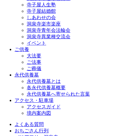
寺子屋人生塾
寺子屋結婚館
しあわせの会
洞泉寺楽市楽座
洞泉寺青年会法輪会
洞泉寺異業種交流会
イベント
ご供養
大法要
ご法事
ご葬儀
永代供養墓
永代供養墓とは
各永代供養墓概要
永代供養墓へ寄せられた言葉
アクセス・駐車場
アクセスガイド
境内案内図
よくある質問
おちごさん行列