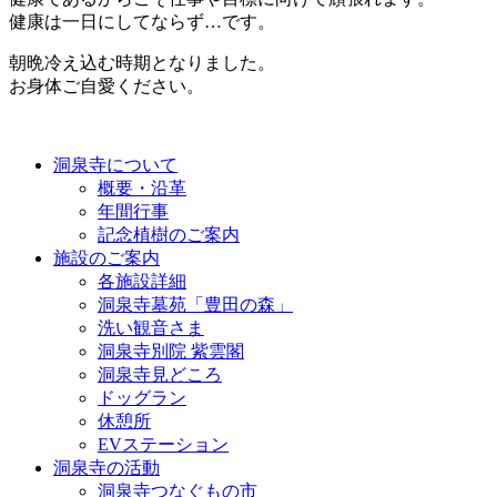
健康は一日にしてならず…です。
朝晩冷え込む時期となりました。
お身体ご自愛ください。
洞泉寺について
概要・沿革
年間行事
記念植樹のご案内
施設のご案内
各施設詳細
洞泉寺墓苑「豊田の森」
洗い観音さま
洞泉寺別院 紫雲閣
洞泉寺見どころ
ドッグラン
休憩所
EVステーション
洞泉寺の活動
洞泉寺つなぐもの市