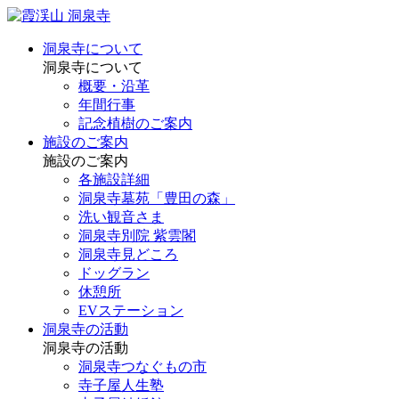
洞泉寺について
洞泉寺について
概要・沿革
年間行事
記念植樹のご案内
施設のご案内
施設のご案内
各施設詳細
洞泉寺墓苑「豊田の森」
洗い観音さま
洞泉寺別院 紫雲閣
洞泉寺見どころ
ドッグラン
休憩所
EVステーション
洞泉寺の活動
洞泉寺の活動
洞泉寺つなぐもの市
寺子屋人生塾