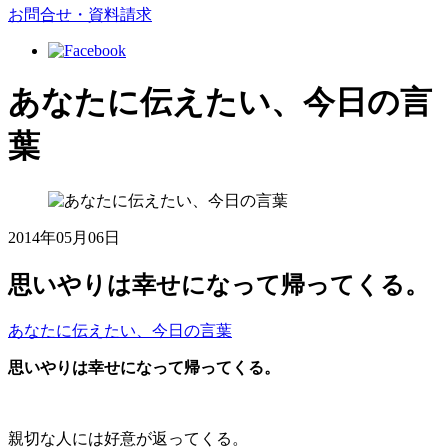
お問合せ・資料請求
あなたに伝えたい、今日の言
葉
2014年05月06日
思いやりは幸せになって帰ってくる。
あなたに伝えたい、今日の言葉
思いやりは幸せになって帰ってくる。
親切な人には好意が返ってくる。