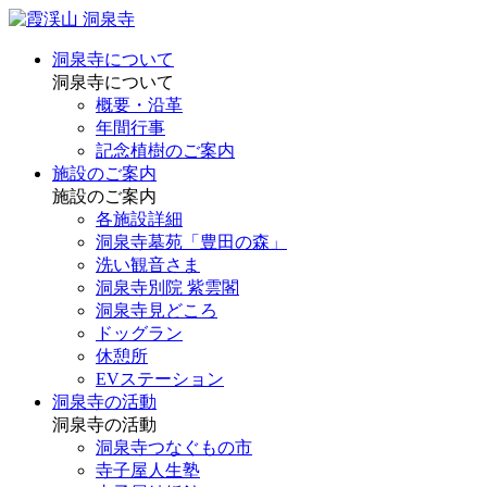
洞泉寺について
洞泉寺について
概要・沿革
年間行事
記念植樹のご案内
施設のご案内
施設のご案内
各施設詳細
洞泉寺墓苑「豊田の森」
洗い観音さま
洞泉寺別院 紫雲閣
洞泉寺見どころ
ドッグラン
休憩所
EVステーション
洞泉寺の活動
洞泉寺の活動
洞泉寺つなぐもの市
寺子屋人生塾