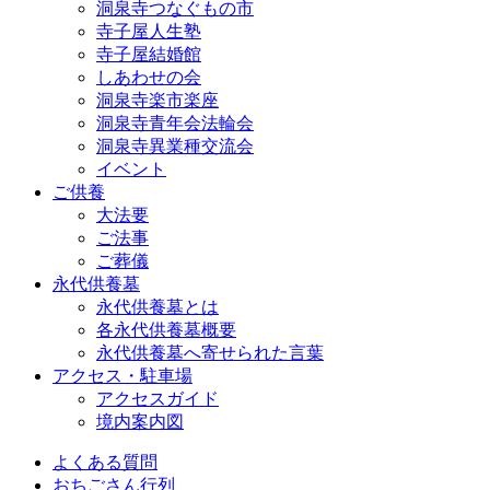
洞泉寺つなぐもの市
寺子屋人生塾
寺子屋結婚館
しあわせの会
洞泉寺楽市楽座
洞泉寺青年会法輪会
洞泉寺異業種交流会
イベント
ご供養
大法要
ご法事
ご葬儀
永代供養墓
永代供養墓とは
各永代供養墓概要
永代供養墓へ寄せられた言葉
アクセス・駐車場
アクセスガイド
境内案内図
よくある質問
おちごさん行列