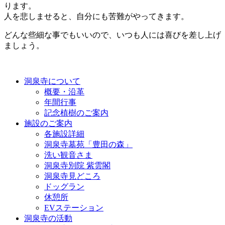
ります。
人を悲しませると、自分にも苦難がやってきます。
どんな些細な事でもいいので、いつも人には喜びを差し上げ
ましょう。
洞泉寺について
概要・沿革
年間行事
記念植樹のご案内
施設のご案内
各施設詳細
洞泉寺墓苑「豊田の森」
洗い観音さま
洞泉寺別院 紫雲閣
洞泉寺見どころ
ドッグラン
休憩所
EVステーション
洞泉寺の活動