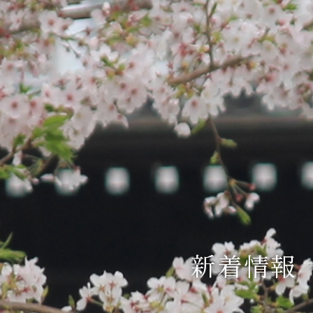
市
の森」
られた言葉
新着情報