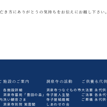
亡き方にありがとうの気持ちをお伝えにお越し下さい
て
施設のご案内
洞泉寺の活動
ご供養
永代
各施設詳細
洞泉寺つなぐもの市
大法要
永代供
洞泉寺墓苑「豊田の森」
寺子屋人生塾
ご法事
各永代
内
洗い観音さま
寺子屋結婚館
ご葬儀
永代供
洞泉寺別院 紫雲閣
しあわせの会