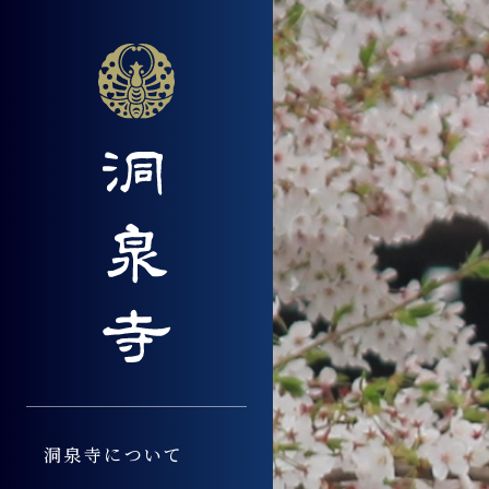
概要・沿革
各施設詳細
洞泉寺つなぐもの
大法要
永代供養墓とは
アクセスガイド
年間行事
洞泉寺墓苑「豊田
寺子屋人生塾
ご法事
各永代供養墓概要
境内案内図
記念植樹のご案内
洗い観音さま
寺子屋結婚館
ご葬儀
永代供養墓へ寄せ
洞泉寺別院 紫雲閣
しあわせの会
洞泉寺見どころ
洞泉寺楽市楽座
洞泉寺について