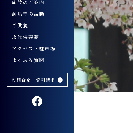
施設のご案内
ドッグラン
洞泉寺青年会法輪
洞泉寺の活動
休憩所
洞泉寺異業種交流
ご供養
永代供養墓
EVステーション
イベント
アクセス・駐車場
よくある質問
お問合せ・資料請求