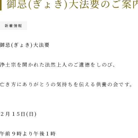
御忌(ぎょき)大法要のご案
新着情報
御忌(ぎょき)大法要
浄土宗を開かれた法然上人のご遺徳をしのび、
亡き方にありがとうの気持ちを伝える供養の会です。
２月１5日(日)
午前９時より午後１時