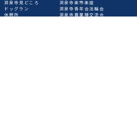
洞泉寺見どころ
洞泉寺楽市楽座
ドッグラン
洞泉寺青年会法輪会
休憩所
洞泉寺異業種交流会
EVステーション
イベント
おちごさん行列
バリアフリー洞泉寺
新着情報
今日の言
ポリシー
サイトマップ
洞泉寺
せんじ
愛知県豊田市小坂町3丁目10番地
32-3300（代表）