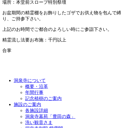
場所：本堂前スロープ特別祭壇
お盆期間の精霊棚をお飾りしたゴザでお供え物を包んで縛
り、ご持参下さい。
上記のお時間でご都合のよろしい時にご参詣下さい。
精霊流し法要お布施：千円以上
合掌
洞泉寺について
概要・沿革
年間行事
記念植樹のご案内
施設のご案内
各施設詳細
洞泉寺墓苑「豊田の森」
洗い観音さま