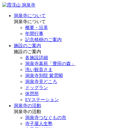
洞泉寺について
洞泉寺について
概要・沿革
年間行事
記念植樹のご案内
施設のご案内
施設のご案内
各施設詳細
洞泉寺墓苑「豊田の森」
洗い観音さま
洞泉寺別院 紫雲閣
洞泉寺見どころ
ドッグラン
休憩所
EVステーション
洞泉寺の活動
洞泉寺の活動
洞泉寺つなぐもの市
寺子屋人生塾