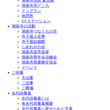
洞泉寺別院 紫雲閣
洞泉寺見どころ
ドッグラン
休憩所
EVステーション
洞泉寺の活動
洞泉寺つなぐもの市
寺子屋人生塾
寺子屋結婚館
しあわせの会
洞泉寺楽市楽座
洞泉寺青年会法輪会
洞泉寺異業種交流会
イベント
ご供養
大法要
ご法事
ご葬儀
永代供養墓
永代供養墓とは
各永代供養墓概要
永代供養墓へ寄せられた言葉