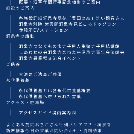
概要・沿革
年間行事
記念植樹のご案内
施設のご案内
各施設詳細
洞泉寺墓苑「豊田の森」
洗い観音さま
洞泉寺別院 紫雲閣
洞泉寺見どころ
ドッグラン
休憩所
EVステーション
洞泉寺の活動
洞泉寺つなぐもの市
寺子屋人生塾
寺子屋結婚館
しあわせの会
洞泉寺楽市楽座
洞泉寺青年会法輪会
洞泉寺異業種交流会
イベント
ご供養
大法要
ご法事
ご葬儀
永代供養墓
永代供養墓とは
各永代供養墓概要
永代供養墓へ寄せられた言葉
アクセス・駐車場
アクセスガイド
境内案内図
よくある質問
おちごさん行列
バリアフリー洞泉寺
新着情報
今日の言葉
お問い合わせ・資料請求