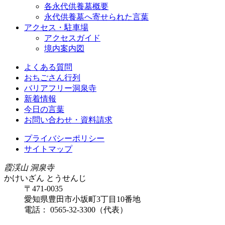
各永代供養墓概要
永代供養墓へ寄せられた言葉
アクセス・駐車場
アクセスガイド
境内案内図
よくある質問
おちごさん行列
バリアフリー洞泉寺
新着情報
今日の言葉
お問い合わせ・資料請求
プライバシーポリシー
サイトマップ
霞渓山 洞泉寺
かけいざん とうせんじ
〒471-0035
愛知県豊田市小坂町3丁目10番地
電話： 0565-32-3300（代表）