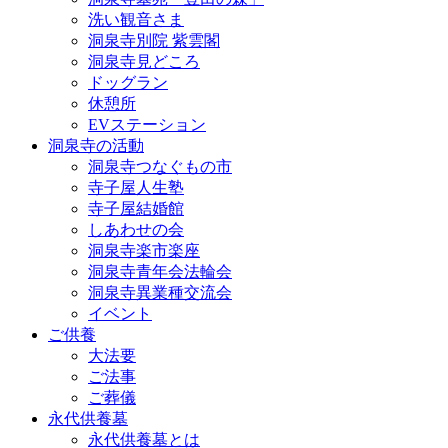
洗い観音さま
洞泉寺別院 紫雲閣
洞泉寺見どころ
ドッグラン
休憩所
EVステーション
洞泉寺の活動
洞泉寺つなぐもの市
寺子屋人生塾
寺子屋結婚館
しあわせの会
洞泉寺楽市楽座
洞泉寺青年会法輪会
洞泉寺異業種交流会
イベント
ご供養
大法要
ご法事
ご葬儀
永代供養墓
永代供養墓とは