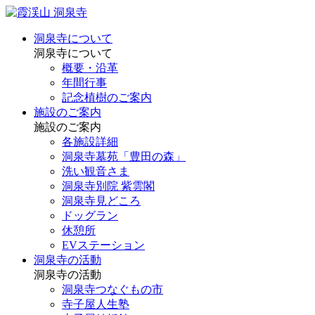
洞泉寺について
洞泉寺について
概要・沿革
年間行事
記念植樹のご案内
施設のご案内
施設のご案内
各施設詳細
洞泉寺墓苑「豊田の森」
洗い観音さま
洞泉寺別院 紫雲閣
洞泉寺見どころ
ドッグラン
休憩所
EVステーション
洞泉寺の活動
洞泉寺の活動
洞泉寺つなぐもの市
寺子屋人生塾