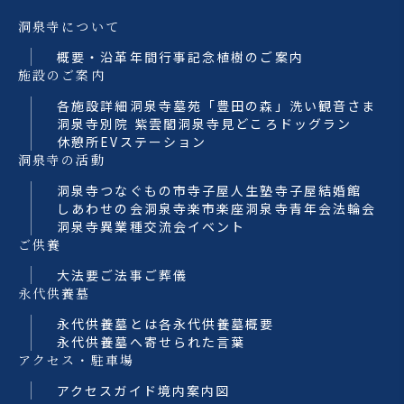
洞泉寺について
概要・沿革
年間行事
記念植樹のご案内
施設のご案内
各施設詳細
洞泉寺墓苑「豊田の森」
洗い観音さま
洞泉寺別院 紫雲閣
洞泉寺見どころ
ドッグラン
休憩所
EVステーション
洞泉寺の活動
洞泉寺つなぐもの市
寺子屋人生塾
寺子屋結婚館
しあわせの会
洞泉寺楽市楽座
洞泉寺青年会法輪会
洞泉寺異業種交流会
イベント
ご供養
大法要
ご法事
ご葬儀
永代供養墓
永代供養墓とは
各永代供養墓概要
永代供養墓へ寄せられた言葉
アクセス・駐車場
アクセスガイド
境内案内図