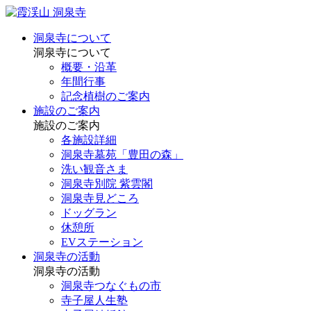
洞泉寺について
洞泉寺について
概要・沿革
年間行事
記念植樹のご案内
施設のご案内
施設のご案内
各施設詳細
洞泉寺墓苑「豊田の森」
洗い観音さま
洞泉寺別院 紫雲閣
洞泉寺見どころ
ドッグラン
休憩所
EVステーション
洞泉寺の活動
洞泉寺の活動
洞泉寺つなぐもの市
寺子屋人生塾