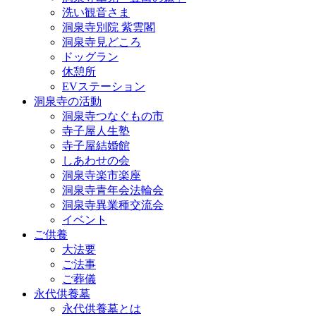
洗い観音さま
洞泉寺別院 紫雲閣
洞泉寺見どころ
ドッグラン
休憩所
EVステーション
洞泉寺の活動
洞泉寺つなぐもの市
寺子屋人生塾
寺子屋結婚館
しあわせの会
洞泉寺楽市楽座
洞泉寺青年会法輪会
洞泉寺異業種交流会
イベント
ご供養
大法要
ご法事
ご葬儀
永代供養墓
永代供養墓とは