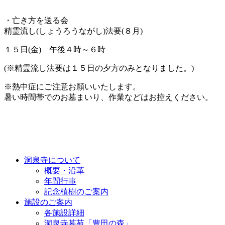
・亡き方を送る会
精霊流し(しょうろうながし)法要(８月)
１５日(金) 午後４時～６時
(※精霊流し法要は１５日の夕方のみとなりました。)
※熱中症にご注意お願いいたします。
暑い時間帯でのお墓まいり、作業などはお控えください。
洞泉寺について
概要・沿革
年間行事
記念植樹のご案内
施設のご案内
各施設詳細
洞泉寺墓苑「豊田の森」