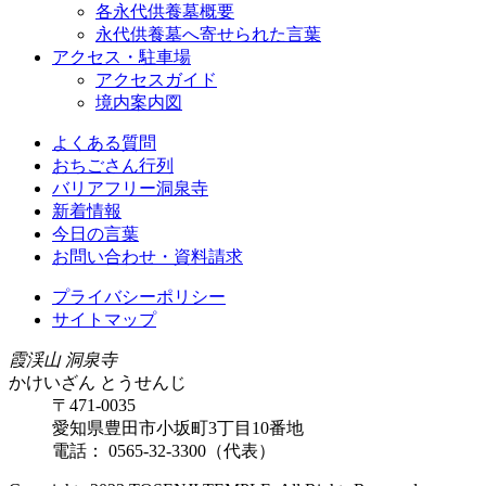
各永代供養墓概要
永代供養墓へ寄せられた言葉
アクセス・駐車場
アクセスガイド
境内案内図
よくある質問
おちごさん行列
バリアフリー洞泉寺
新着情報
今日の言葉
お問い合わせ・資料請求
プライバシーポリシー
サイトマップ
霞渓山 洞泉寺
かけいざん とうせんじ
〒471-0035
愛知県豊田市小坂町3丁目10番地
電話： 0565-32-3300（代表）