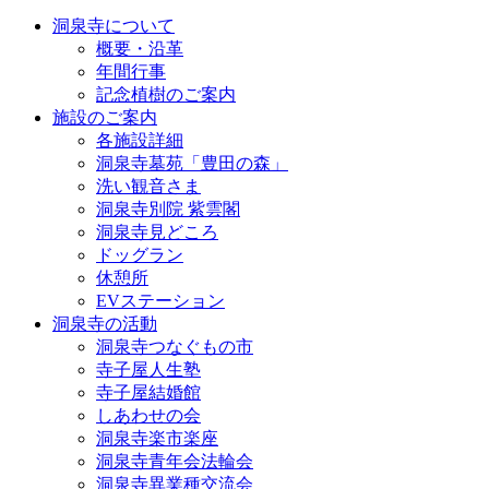
洞泉寺について
概要・沿革
年間行事
記念植樹のご案内
施設のご案内
各施設詳細
洞泉寺墓苑「豊田の森」
洗い観音さま
洞泉寺別院 紫雲閣
洞泉寺見どころ
ドッグラン
休憩所
EVステーション
洞泉寺の活動
洞泉寺つなぐもの市
寺子屋人生塾
寺子屋結婚館
しあわせの会
洞泉寺楽市楽座
洞泉寺青年会法輪会
洞泉寺異業種交流会