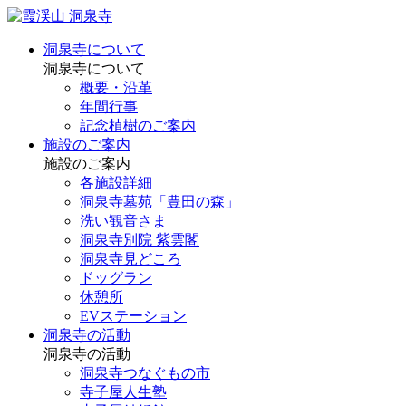
洞泉寺について
洞泉寺について
概要・沿革
年間行事
記念植樹のご案内
施設のご案内
施設のご案内
各施設詳細
洞泉寺墓苑「豊田の森」
洗い観音さま
洞泉寺別院 紫雲閣
洞泉寺見どころ
ドッグラン
休憩所
EVステーション
洞泉寺の活動
洞泉寺の活動
洞泉寺つなぐもの市
寺子屋人生塾