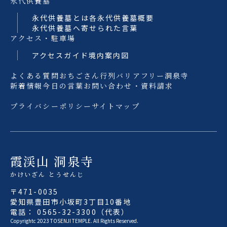
永代供養墓
永代供養墓とは
各永代供養墓概要
永代供養墓へ寄せられた言葉
アクセス・駐車場
アクセスガイド
境内案内図
よくある質問
おちごさん行列
バリアフリー洞泉寺
新着情報
今日の言葉
お問い合わせ・資料請求
プライバシーポリシー
サイトマップ
霞渓山 洞泉寺
かけいざん とうせんじ
〒471-0035
愛知県豊田市小坂町3丁目10番地
電話： 0565-32-3300（代表）
Copyrightc 2023 TOSENJI TEMPLE. All Rights Reserved.