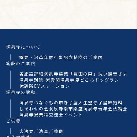
洞泉寺について
概要・沿革
年間行事
記念植樹のご案内
施設のご案内
各施設詳細
洞泉寺墓苑「豊田の森」
洗い観音さま
洞泉寺別院 紫雲閣
洞泉寺見どころ
ドッグラン
休憩所
EVステーション
洞泉寺の活動
洞泉寺つなぐもの市
寺子屋人生塾
寺子屋結婚館
しあわせの会
洞泉寺楽市楽座
洞泉寺青年会法輪会
洞泉寺異業種交流会
イベント
ご供養
大法要
ご法事
ご葬儀