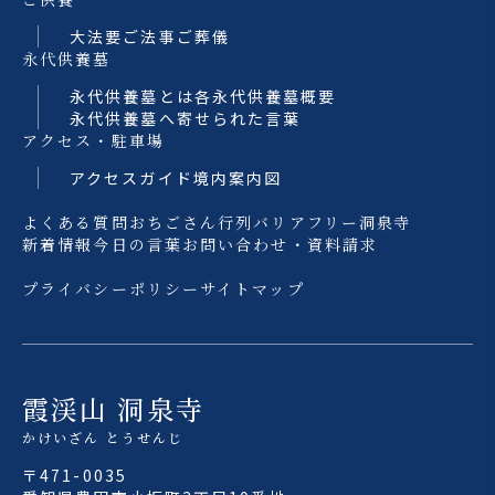
大法要
ご法事
ご葬儀
永代供養墓
永代供養墓とは
各永代供養墓概要
永代供養墓へ寄せられた言葉
アクセス・駐車場
アクセスガイド
境内案内図
よくある質問
おちごさん行列
バリアフリー洞泉寺
新着情報
今日の言葉
お問い合わせ・資料請求
プライバシーポリシー
サイトマップ
霞渓山 洞泉寺
かけいざん とうせんじ
〒471-0035