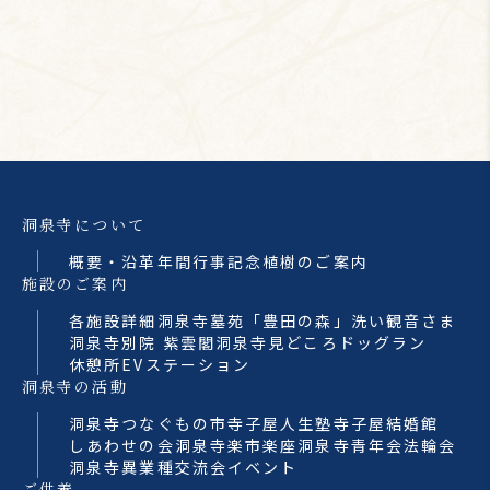
洞泉寺について
概要・沿革
年間行事
記念植樹のご案内
施設のご案内
各施設詳細
洞泉寺墓苑「豊田の森」
洗い観音さま
洞泉寺別院 紫雲閣
洞泉寺見どころ
ドッグラン
休憩所
EVステーション
洞泉寺の活動
洞泉寺つなぐもの市
寺子屋人生塾
寺子屋結婚館
しあわせの会
洞泉寺楽市楽座
洞泉寺青年会法輪会
洞泉寺異業種交流会
イベント
ご供養