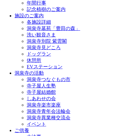
年間行事
記念植樹のご案内
施設のご案内
各施設詳細
洞泉寺墓苑「豊田の森」
洗い観音さま
洞泉寺別院 紫雲閣
洞泉寺見どころ
ドッグラン
休憩所
EVステーション
洞泉寺の活動
洞泉寺つなぐもの市
寺子屋人生塾
寺子屋結婚館
しあわせの会
洞泉寺楽市楽座
洞泉寺青年会法輪会
洞泉寺異業種交流会
イベント
ご供養