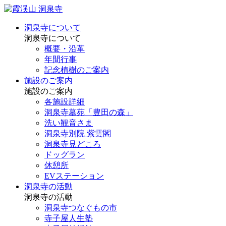
洞泉寺について
洞泉寺について
概要・沿革
年間行事
記念植樹のご案内
施設のご案内
施設のご案内
各施設詳細
洞泉寺墓苑「豊田の森」
洗い観音さま
洞泉寺別院 紫雲閣
洞泉寺見どころ
ドッグラン
休憩所
EVステーション
洞泉寺の活動
洞泉寺の活動
洞泉寺つなぐもの市
寺子屋人生塾