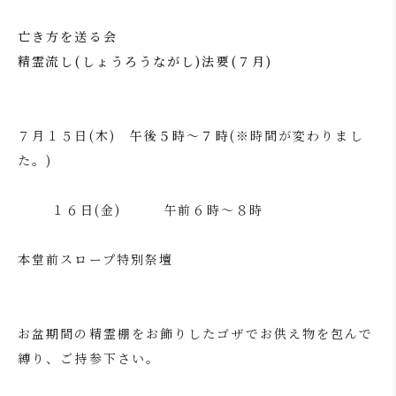
亡き方を送る会
精霊流し(しょうろうながし)法要(７月)
７月１５日(木)
午後５時～７時
(※時間が変わりまし
た。)
１６日(金) 午前６時～８時
本堂前スロープ特別祭壇
お盆期間の精霊棚をお飾りしたゴザでお供え物を包んで
縛り、ご持参下さい。