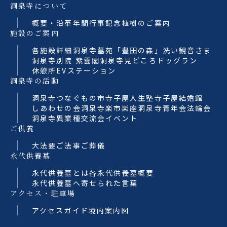
洞泉寺について
概要・沿革
年間行事
記念植樹のご案内
施設のご案内
各施設詳細
洞泉寺墓苑「豊田の森」
洗い観音さま
洞泉寺別院 紫雲閣
洞泉寺見どころ
ドッグラン
休憩所
EVステーション
洞泉寺の活動
洞泉寺つなぐもの市
寺子屋人生塾
寺子屋結婚館
しあわせの会
洞泉寺楽市楽座
洞泉寺青年会法輪会
洞泉寺異業種交流会
イベント
ご供養
大法要
ご法事
ご葬儀
永代供養墓
永代供養墓とは
各永代供養墓概要
永代供養墓へ寄せられた言葉
アクセス・駐車場
アクセスガイド
境内案内図