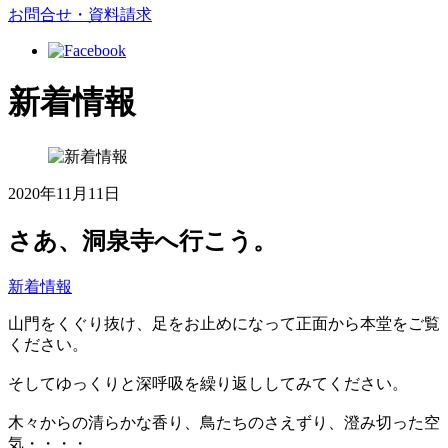
お問合せ・資料請求
新着情報
2020年11月11日
さあ、洞泉寺へ行こう。
新着情報
山門をくぐり抜け、足をお止めになって正面から本堂をご覧
ください。
そしてゆっくりと深呼吸を繰り返ししてみてください。
木々からの清らかな香り、鳥たちのさえずり、澄み切った空
気・・・・