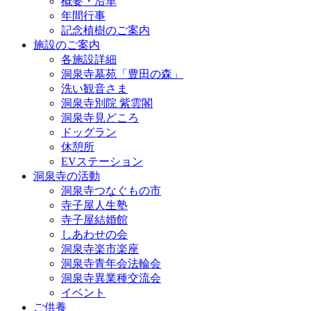
概要・沿革
年間行事
記念植樹のご案内
施設のご案内
各施設詳細
洞泉寺墓苑「豊田の森」
洗い観音さま
洞泉寺別院 紫雲閣
洞泉寺見どころ
ドッグラン
休憩所
EVステーション
洞泉寺の活動
洞泉寺つなぐもの市
寺子屋人生塾
寺子屋結婚館
しあわせの会
洞泉寺楽市楽座
洞泉寺青年会法輪会
洞泉寺異業種交流会
イベント
ご供養