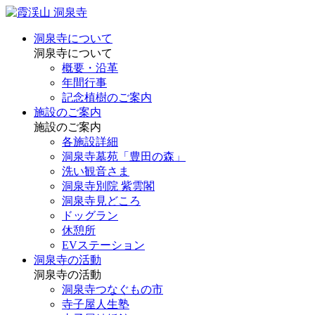
洞泉寺について
洞泉寺について
概要・沿革
年間行事
記念植樹のご案内
施設のご案内
施設のご案内
各施設詳細
洞泉寺墓苑「豊田の森」
洗い観音さま
洞泉寺別院 紫雲閣
洞泉寺見どころ
ドッグラン
休憩所
EVステーション
洞泉寺の活動
洞泉寺の活動
洞泉寺つなぐもの市
寺子屋人生塾