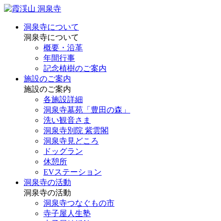
洞泉寺について
洞泉寺について
概要・沿革
年間行事
記念植樹のご案内
施設のご案内
施設のご案内
各施設詳細
洞泉寺墓苑「豊田の森」
洗い観音さま
洞泉寺別院 紫雲閣
洞泉寺見どころ
ドッグラン
休憩所
EVステーション
洞泉寺の活動
洞泉寺の活動
洞泉寺つなぐもの市
寺子屋人生塾