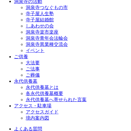
洞泉寺の活動
洞泉寺つなぐもの市
寺子屋人生塾
寺子屋結婚館
しあわせの会
洞泉寺楽市楽座
洞泉寺青年会法輪会
洞泉寺異業種交流会
イベント
ご供養
大法要
ご法事
ご葬儀
永代供養墓
永代供養墓とは
各永代供養墓概要
永代供養墓へ寄せられた言葉
アクセス・駐車場
アクセスガイド
境内案内図
よくある質問