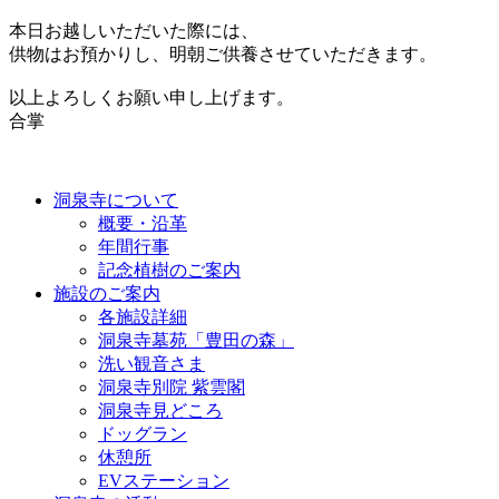
本日お越しいただいた際には、
供物はお預かりし、明朝ご供養させていただきます。
以上よろしくお願い申し上げます。
合掌
洞泉寺について
概要・沿革
年間行事
記念植樹のご案内
施設のご案内
各施設詳細
洞泉寺墓苑「豊田の森」
洗い観音さま
洞泉寺別院 紫雲閣
洞泉寺見どころ
ドッグラン
休憩所
EVステーション