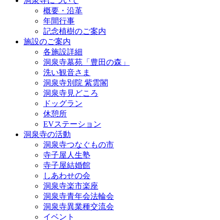
洞泉寺について
概要・沿革
年間行事
記念植樹のご案内
施設のご案内
各施設詳細
洞泉寺墓苑「豊田の森」
洗い観音さま
洞泉寺別院 紫雲閣
洞泉寺見どころ
ドッグラン
休憩所
EVステーション
洞泉寺の活動
洞泉寺つなぐもの市
寺子屋人生塾
寺子屋結婚館
しあわせの会
洞泉寺楽市楽座
洞泉寺青年会法輪会
洞泉寺異業種交流会
イベント