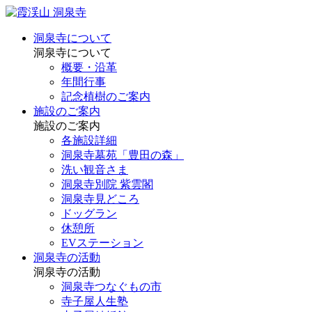
洞泉寺について
洞泉寺について
概要・沿革
年間行事
記念植樹のご案内
施設のご案内
施設のご案内
各施設詳細
洞泉寺墓苑「豊田の森」
洗い観音さま
洞泉寺別院 紫雲閣
洞泉寺見どころ
ドッグラン
休憩所
EVステーション
洞泉寺の活動
洞泉寺の活動
洞泉寺つなぐもの市
寺子屋人生塾