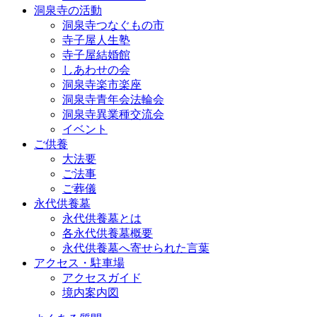
洞泉寺の活動
洞泉寺つなぐもの市
寺子屋人生塾
寺子屋結婚館
しあわせの会
洞泉寺楽市楽座
洞泉寺青年会法輪会
洞泉寺異業種交流会
イベント
ご供養
大法要
ご法事
ご葬儀
永代供養墓
永代供養墓とは
各永代供養墓概要
永代供養墓へ寄せられた言葉
アクセス・駐車場
アクセスガイド
境内案内図