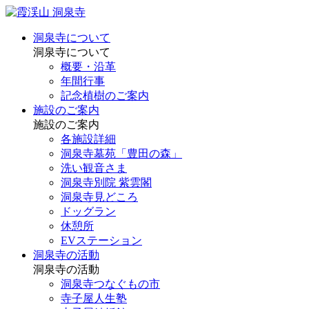
洞泉寺について
洞泉寺について
概要・沿革
年間行事
記念植樹のご案内
施設のご案内
施設のご案内
各施設詳細
洞泉寺墓苑「豊田の森」
洗い観音さま
洞泉寺別院 紫雲閣
洞泉寺見どころ
ドッグラン
休憩所
EVステーション
洞泉寺の活動
洞泉寺の活動
洞泉寺つなぐもの市
寺子屋人生塾