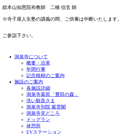
総本山知恩院布教師 二橋 信玄 師
※寺子屋人生塾の講義の間、ご供養は中断いたします。
ご参詣下さい。
洞泉寺について
概要・沿革
年間行事
記念植樹のご案内
施設のご案内
各施設詳細
洞泉寺墓苑「豊田の森」
洗い観音さま
洞泉寺別院 紫雲閣
洞泉寺見どころ
ドッグラン
休憩所
EVステーション